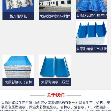
太原防风抑尘墙产品
桁架楼承板
太原搅拌站彩钢封闭
展示
产品展示
太原彩钢板EPS塔接
式夹芯屋面板
太原彩钢板（岩棉
太原彩钢板（压型
板）
板）产品展示一
关于我们
太原彩钢板生产厂家-山西宏达盛源钢结构有限公司是集生产、销售、安
装彩色压型钢板，保温夹芯聚氨酯板、岩棉板、复合板、C、Z型钢条，