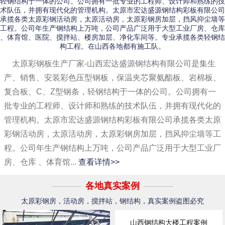
轻钢结构于一体的公司。公司拥有一批专业的工程师、设计师和熟练的技
术队伍，并拥有现代化的管理机构。太原市宏达盛源钢结构彩板有限公司
承揽各类太原彩钢活动房，太原活动房，太原彩钢房加层，挡风抑尘墙等
工程。公司年生产钢结构上万吨，公司产品广泛用于大型工业厂房、仓库
、体育馆、医院、搅拌站、楼房加层、净化车间等。专业承揽各类轻钢结
构工程。在山西各地都有施工队。
太原彩钢板生产厂家-山西宏达盛源钢结构有限公司是集生
产、销售、安装彩色压型钢板，保温夹芯聚氨酯板、岩棉板、
复合板、C、Z型钢条，轻钢结构于一体的公司。公司拥有一
批专业的工程师、设计师和熟练的技术队伍，并拥有现代化的
管理机构。太原市宏达盛源钢结构彩板有限公司承揽各类太原
彩钢活动房，太原活动房，太原彩钢房加层，挡风抑尘墙等工
程。公司年生产钢结构上万吨，公司产品广泛用于大型工业厂
房、仓库 、体育馆...
查看详情>>
各地真实案例
太原彩钢房，活动房，搅拌站，钢结构，真实案例盗图必究
山西钢结构大楼工程案例