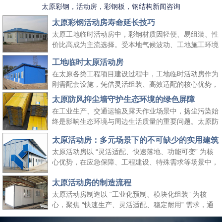
太原彩钢，活动房，彩钢板，钢结构新闻咨询
太原彩钢活动房寿命延长技巧
太原工地临时活动房中，彩钢材质因轻便、易组装、性
价比高成为主流选择。受本地气候波动、工地施工环境
复杂等因素影响，彩钢活动房的使用寿命易受损耗。掌
工地临时太原活动房
握科学的养护方法，既能延长其使用周期、降低工地周
在太原各类工程项目建设过程中，工地临时活动房作为
转成本，又能保障太原工地临时活动房的使用安全，适
刚需配套设施，凭借灵活组装、高效适配的核心优势，
配长期施工场景需求。
成为保障施工团队生活与工作的重要空间载体。它既能
太原防风抑尘墙守护生态环境的绿色屏障
快速响应工地临时空间需求，又能适配太原本地气候与
在工业生产、交通运输及露天作业场景中，扬尘污染始
施工场景特点，为工程项目顺利推进提供坚实支撑，同
终是影响生态环境与周边生活质量的重要问题。太原防
时契合绿色施工、高效管控的行业理念。
风抑尘墙作为一种高效、经济的扬尘治理设施，凭借科
太原活动房：多元场景下的不可缺少的实用建筑
学的结构设计与实用性能，成为各行各业管控扬尘、践
太原活动房以 “灵活适配、快速落地、功能可变” 为核
行绿色发展理念的关键选择，为生态保护与生产安全筑
心优势，在应急保障、工程建设、特殊需求等场景中，
起双重防线。
成为传统建筑难以替代的关键存在。太原活动房不仅解
太原活动房的制造流程
决了 “临时使用” 的便捷性需求，更填补了传统建筑在
时效性、灵活性与经济性上的空白，是现代社会应对多
太原活动房制造以 “工业化预制、模块化组装” 为核
元需求的重要建筑补充。
心，聚焦 “快速生产、灵活适配、稳定耐用” 需求，通
过标准化流程把控各环节，确保成品满足临时办公、居