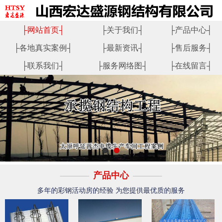
├
网站首页
┤
├
关于我们
┤
├
产品中心
┤
├
各地真实案例
┤
├
最新资讯
┤
├
售后服务
┤
├
联系我们
┤
├
服务网络图
┤
├
在线留言
┤
产品中心
多年的彩钢活动房的经验 为您提供最优质的服务