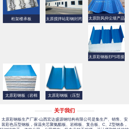
太原防风抑尘墙产品
桁架楼承板
太原搅拌站彩钢封闭
展示
产品展示
太原彩钢板EPS塔接
式夹芯屋面板
太原彩钢板（岩棉
太原彩钢板（压型
板）
板）产品展示一
关于我们
太原彩钢板生产厂家-山西宏达盛源钢结构有限公司是集生产、销售、安
装彩色压型钢板，保温夹芯聚氨酯板、岩棉板、复合板、C、Z型钢条，