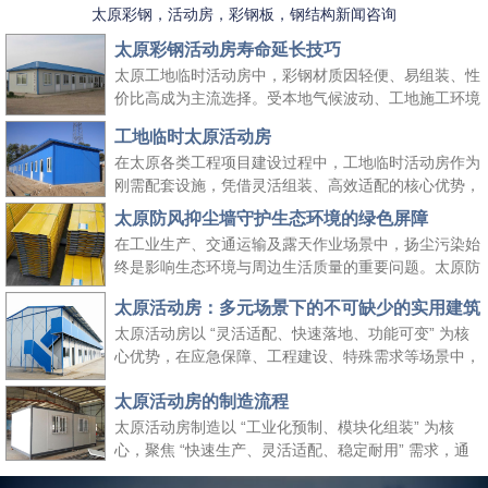
太原彩钢，活动房，彩钢板，钢结构新闻咨询
太原彩钢活动房寿命延长技巧
太原工地临时活动房中，彩钢材质因轻便、易组装、性
价比高成为主流选择。受本地气候波动、工地施工环境
复杂等因素影响，彩钢活动房的使用寿命易受损耗。掌
工地临时太原活动房
握科学的养护方法，既能延长其使用周期、降低工地周
在太原各类工程项目建设过程中，工地临时活动房作为
转成本，又能保障太原工地临时活动房的使用安全，适
刚需配套设施，凭借灵活组装、高效适配的核心优势，
配长期施工场景需求。
成为保障施工团队生活与工作的重要空间载体。它既能
太原防风抑尘墙守护生态环境的绿色屏障
快速响应工地临时空间需求，又能适配太原本地气候与
在工业生产、交通运输及露天作业场景中，扬尘污染始
施工场景特点，为工程项目顺利推进提供坚实支撑，同
终是影响生态环境与周边生活质量的重要问题。太原防
时契合绿色施工、高效管控的行业理念。
风抑尘墙作为一种高效、经济的扬尘治理设施，凭借科
太原活动房：多元场景下的不可缺少的实用建筑
学的结构设计与实用性能，成为各行各业管控扬尘、践
太原活动房以 “灵活适配、快速落地、功能可变” 为核
行绿色发展理念的关键选择，为生态保护与生产安全筑
心优势，在应急保障、工程建设、特殊需求等场景中，
起双重防线。
成为传统建筑难以替代的关键存在。太原活动房不仅解
太原活动房的制造流程
决了 “临时使用” 的便捷性需求，更填补了传统建筑在
时效性、灵活性与经济性上的空白，是现代社会应对多
太原活动房制造以 “工业化预制、模块化组装” 为核
元需求的重要建筑补充。
心，聚焦 “快速生产、灵活适配、稳定耐用” 需求，通
过标准化流程把控各环节，确保成品满足临时办公、居