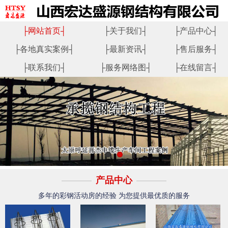
├
网站首页
┤
├
关于我们
┤
├
产品中心
┤
├
各地真实案例
┤
├
最新资讯
┤
├
售后服务
┤
├
联系我们
┤
├
服务网络图
┤
├
在线留言
┤
产品中心
多年的彩钢活动房的经验 为您提供最优质的服务