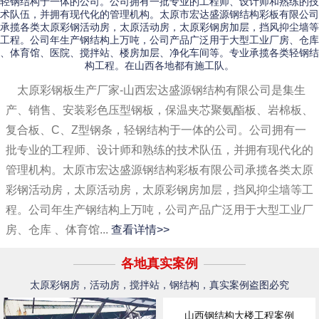
轻钢结构于一体的公司。公司拥有一批专业的工程师、设计师和熟练的技
术队伍，并拥有现代化的管理机构。太原市宏达盛源钢结构彩板有限公司
承揽各类太原彩钢活动房，太原活动房，太原彩钢房加层，挡风抑尘墙等
工程。公司年生产钢结构上万吨，公司产品广泛用于大型工业厂房、仓库
、体育馆、医院、搅拌站、楼房加层、净化车间等。专业承揽各类轻钢结
构工程。在山西各地都有施工队。
太原彩钢板生产厂家-山西宏达盛源钢结构有限公司是集生
产、销售、安装彩色压型钢板，保温夹芯聚氨酯板、岩棉板、
复合板、C、Z型钢条，轻钢结构于一体的公司。公司拥有一
批专业的工程师、设计师和熟练的技术队伍，并拥有现代化的
管理机构。太原市宏达盛源钢结构彩板有限公司承揽各类太原
彩钢活动房，太原活动房，太原彩钢房加层，挡风抑尘墙等工
程。公司年生产钢结构上万吨，公司产品广泛用于大型工业厂
房、仓库 、体育馆...
查看详情>>
各地真实案例
太原彩钢房，活动房，搅拌站，钢结构，真实案例盗图必究
山西钢结构大楼工程案例