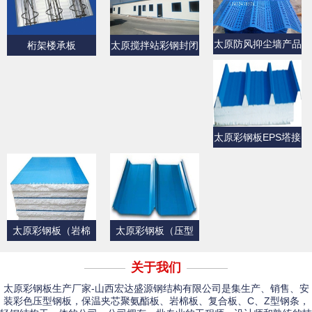
太原防风抑尘墙产品
桁架楼承板
太原搅拌站彩钢封闭
展示
产品展示
太原彩钢板EPS塔接
式夹芯屋面板
太原彩钢板（岩棉
太原彩钢板（压型
板）
板）产品展示一
关于我们
太原彩钢板生产厂家-山西宏达盛源钢结构有限公司是集生产、销售、安
装彩色压型钢板，保温夹芯聚氨酯板、岩棉板、复合板、C、Z型钢条，