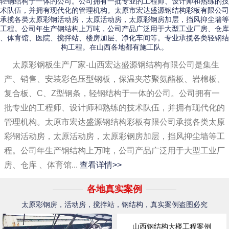
轻钢结构于一体的公司。公司拥有一批专业的工程师、设计师和熟练的技
术队伍，并拥有现代化的管理机构。太原市宏达盛源钢结构彩板有限公司
承揽各类太原彩钢活动房，太原活动房，太原彩钢房加层，挡风抑尘墙等
工程。公司年生产钢结构上万吨，公司产品广泛用于大型工业厂房、仓库
、体育馆、医院、搅拌站、楼房加层、净化车间等。专业承揽各类轻钢结
构工程。在山西各地都有施工队。
太原彩钢板生产厂家-山西宏达盛源钢结构有限公司是集生
产、销售、安装彩色压型钢板，保温夹芯聚氨酯板、岩棉板、
复合板、C、Z型钢条，轻钢结构于一体的公司。公司拥有一
批专业的工程师、设计师和熟练的技术队伍，并拥有现代化的
管理机构。太原市宏达盛源钢结构彩板有限公司承揽各类太原
彩钢活动房，太原活动房，太原彩钢房加层，挡风抑尘墙等工
程。公司年生产钢结构上万吨，公司产品广泛用于大型工业厂
房、仓库 、体育馆...
查看详情>>
各地真实案例
太原彩钢房，活动房，搅拌站，钢结构，真实案例盗图必究
山西钢结构大楼工程案例