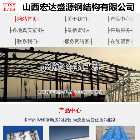
├
网站首页
┤
├
关于我们
┤
├
产品中心
┤
├
各地真实案例
┤
├
最新资讯
┤
├
售后服务
┤
├
联系我们
┤
├
服务网络图
┤
├
在线留言
┤
产品中心
多年的彩钢活动房的经验 为您提供最优质的服务