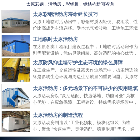
太原彩钢，活动房，彩钢板，钢结构新闻咨询
太原彩钢活动房寿命延长技巧
太原工地临时活动房中，彩钢材质因轻便、易组装、性
价比高成为主流选择。受本地气候波动、工地施工环境
复杂等因素影响，彩钢活动房的使用寿命易受损耗。掌
工地临时太原活动房
握科学的养护方法，既能延长其使用周期、降低工地周
在太原各类工程项目建设过程中，工地临时活动房作为
转成本，又能保障太原工地临时活动房的使用安全，适
刚需配套设施，凭借灵活组装、高效适配的核心优势，
配长期施工场景需求。
成为保障施工团队生活与工作的重要空间载体。它既能
太原防风抑尘墙守护生态环境的绿色屏障
快速响应工地临时空间需求，又能适配太原本地气候与
在工业生产、交通运输及露天作业场景中，扬尘污染始
施工场景特点，为工程项目顺利推进提供坚实支撑，同
终是影响生态环境与周边生活质量的重要问题。太原防
时契合绿色施工、高效管控的行业理念。
风抑尘墙作为一种高效、经济的扬尘治理设施，凭借科
太原活动房：多元场景下的不可缺少的实用建筑
学的结构设计与实用性能，成为各行各业管控扬尘、践
太原活动房以 “灵活适配、快速落地、功能可变” 为核
行绿色发展理念的关键选择，为生态保护与生产安全筑
心优势，在应急保障、工程建设、特殊需求等场景中，
起双重防线。
成为传统建筑难以替代的关键存在。太原活动房不仅解
太原活动房的制造流程
决了 “临时使用” 的便捷性需求，更填补了传统建筑在
时效性、灵活性与经济性上的空白，是现代社会应对多
太原活动房制造以 “工业化预制、模块化组装” 为核
元需求的重要建筑补充。
心，聚焦 “快速生产、灵活适配、稳定耐用” 需求，通
过标准化流程把控各环节，确保成品满足临时办公、居