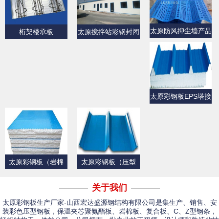
太原防风抑尘墙产品
桁架楼承板
太原搅拌站彩钢封闭
展示
产品展示
太原彩钢板EPS塔接
式夹芯屋面板
太原彩钢板（岩棉
太原彩钢板（压型
板）
板）产品展示一
关于我们
太原彩钢板生产厂家-山西宏达盛源钢结构有限公司是集生产、销售、安
装彩色压型钢板，保温夹芯聚氨酯板、岩棉板、复合板、C、Z型钢条，