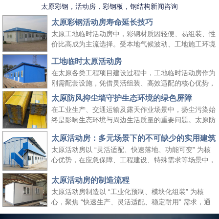
太原彩钢，活动房，彩钢板，钢结构新闻咨询
太原彩钢活动房寿命延长技巧
太原工地临时活动房中，彩钢材质因轻便、易组装、性
价比高成为主流选择。受本地气候波动、工地施工环境
复杂等因素影响，彩钢活动房的使用寿命易受损耗。掌
工地临时太原活动房
握科学的养护方法，既能延长其使用周期、降低工地周
在太原各类工程项目建设过程中，工地临时活动房作为
转成本，又能保障太原工地临时活动房的使用安全，适
刚需配套设施，凭借灵活组装、高效适配的核心优势，
配长期施工场景需求。
成为保障施工团队生活与工作的重要空间载体。它既能
太原防风抑尘墙守护生态环境的绿色屏障
快速响应工地临时空间需求，又能适配太原本地气候与
在工业生产、交通运输及露天作业场景中，扬尘污染始
施工场景特点，为工程项目顺利推进提供坚实支撑，同
终是影响生态环境与周边生活质量的重要问题。太原防
时契合绿色施工、高效管控的行业理念。
风抑尘墙作为一种高效、经济的扬尘治理设施，凭借科
太原活动房：多元场景下的不可缺少的实用建筑
学的结构设计与实用性能，成为各行各业管控扬尘、践
太原活动房以 “灵活适配、快速落地、功能可变” 为核
行绿色发展理念的关键选择，为生态保护与生产安全筑
心优势，在应急保障、工程建设、特殊需求等场景中，
起双重防线。
成为传统建筑难以替代的关键存在。太原活动房不仅解
太原活动房的制造流程
决了 “临时使用” 的便捷性需求，更填补了传统建筑在
时效性、灵活性与经济性上的空白，是现代社会应对多
太原活动房制造以 “工业化预制、模块化组装” 为核
元需求的重要建筑补充。
心，聚焦 “快速生产、灵活适配、稳定耐用” 需求，通
过标准化流程把控各环节，确保成品满足临时办公、居