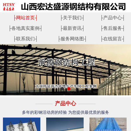
├
网站首页
┤
├
关于我们
┤
├
产品中心
┤
├
各地真实案例
┤
├
最新资讯
┤
├
售后服务
┤
├
联系我们
┤
├
服务网络图
┤
├
在线留言
┤
产品中心
多年的彩钢活动房的经验 为您提供最优质的服务