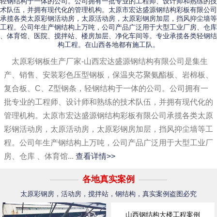
轻钢结构于一体的公司。公司拥有一批专业的工程师、设计师和熟练的技
术队伍，并拥有现代化的管理机构。太原市宏达盛源钢结构彩板有限公司
承揽各类太原彩钢活动房，太原活动房，太原彩钢房加层，挡风抑尘墙等
工程。公司年生产钢结构上万吨，公司产品广泛用于大型工业厂房、仓库
、体育馆、医院、搅拌站、楼房加层、净化车间等。专业承揽各类轻钢结
构工程。在山西各地都有施工队。
太原彩钢板生产厂家-山西宏达盛源钢结构有限公司是集生
产、销售、安装彩色压型钢板，保温夹芯聚氨酯板、岩棉板、
复合板、C、Z型钢条，轻钢结构于一体的公司。公司拥有一
批专业的工程师、设计师和熟练的技术队伍，并拥有现代化的
管理机构。太原市宏达盛源钢结构彩板有限公司承揽各类太原
彩钢活动房，太原活动房，太原彩钢房加层，挡风抑尘墙等工
程。公司年生产钢结构上万吨，公司产品广泛用于大型工业厂
房、仓库 、体育馆...
查看详情>>
各地真实案例
太原彩钢房，活动房，搅拌站，钢结构，真实案例盗图必究
山西钢结构大楼工程案例