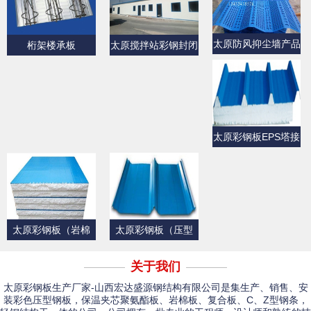
太原防风抑尘墙产品
桁架楼承板
太原搅拌站彩钢封闭
展示
产品展示
太原彩钢板EPS塔接
式夹芯屋面板
太原彩钢板（岩棉
太原彩钢板（压型
板）
板）产品展示一
关于我们
太原彩钢板生产厂家-山西宏达盛源钢结构有限公司是集生产、销售、安
装彩色压型钢板，保温夹芯聚氨酯板、岩棉板、复合板、C、Z型钢条，