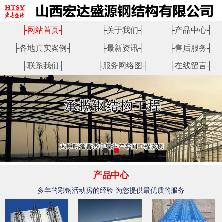
├
网站首页
┤
├
关于我们
┤
├
产品中心
┤
├
各地真实案例
┤
├
最新资讯
┤
├
售后服务
┤
├
联系我们
┤
├
服务网络图
┤
├
在线留言
┤
产品中心
多年的彩钢活动房的经验 为您提供最优质的服务