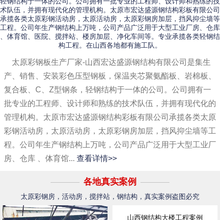
轻钢结构于一体的公司。公司拥有一批专业的工程师、设计师和熟练的技
术队伍，并拥有现代化的管理机构。太原市宏达盛源钢结构彩板有限公司
承揽各类太原彩钢活动房，太原活动房，太原彩钢房加层，挡风抑尘墙等
工程。公司年生产钢结构上万吨，公司产品广泛用于大型工业厂房、仓库
、体育馆、医院、搅拌站、楼房加层、净化车间等。专业承揽各类轻钢结
构工程。在山西各地都有施工队。
太原彩钢板生产厂家-山西宏达盛源钢结构有限公司是集生
产、销售、安装彩色压型钢板，保温夹芯聚氨酯板、岩棉板、
复合板、C、Z型钢条，轻钢结构于一体的公司。公司拥有一
批专业的工程师、设计师和熟练的技术队伍，并拥有现代化的
管理机构。太原市宏达盛源钢结构彩板有限公司承揽各类太原
彩钢活动房，太原活动房，太原彩钢房加层，挡风抑尘墙等工
程。公司年生产钢结构上万吨，公司产品广泛用于大型工业厂
房、仓库 、体育馆...
查看详情>>
各地真实案例
太原彩钢房，活动房，搅拌站，钢结构，真实案例盗图必究
山西钢结构大楼工程案例