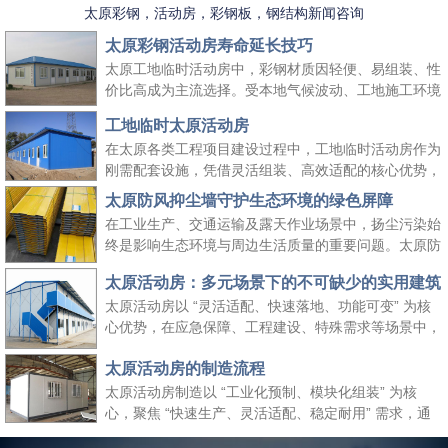
太原彩钢，活动房，彩钢板，钢结构新闻咨询
太原彩钢活动房寿命延长技巧
太原工地临时活动房中，彩钢材质因轻便、易组装、性
价比高成为主流选择。受本地气候波动、工地施工环境
复杂等因素影响，彩钢活动房的使用寿命易受损耗。掌
工地临时太原活动房
握科学的养护方法，既能延长其使用周期、降低工地周
在太原各类工程项目建设过程中，工地临时活动房作为
转成本，又能保障太原工地临时活动房的使用安全，适
刚需配套设施，凭借灵活组装、高效适配的核心优势，
配长期施工场景需求。
成为保障施工团队生活与工作的重要空间载体。它既能
太原防风抑尘墙守护生态环境的绿色屏障
快速响应工地临时空间需求，又能适配太原本地气候与
在工业生产、交通运输及露天作业场景中，扬尘污染始
施工场景特点，为工程项目顺利推进提供坚实支撑，同
终是影响生态环境与周边生活质量的重要问题。太原防
时契合绿色施工、高效管控的行业理念。
风抑尘墙作为一种高效、经济的扬尘治理设施，凭借科
太原活动房：多元场景下的不可缺少的实用建筑
学的结构设计与实用性能，成为各行各业管控扬尘、践
太原活动房以 “灵活适配、快速落地、功能可变” 为核
行绿色发展理念的关键选择，为生态保护与生产安全筑
心优势，在应急保障、工程建设、特殊需求等场景中，
起双重防线。
成为传统建筑难以替代的关键存在。太原活动房不仅解
太原活动房的制造流程
决了 “临时使用” 的便捷性需求，更填补了传统建筑在
时效性、灵活性与经济性上的空白，是现代社会应对多
太原活动房制造以 “工业化预制、模块化组装” 为核
元需求的重要建筑补充。
心，聚焦 “快速生产、灵活适配、稳定耐用” 需求，通
过标准化流程把控各环节，确保成品满足临时办公、居