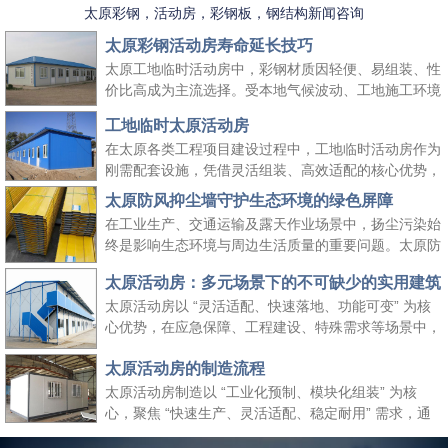
太原彩钢，活动房，彩钢板，钢结构新闻咨询
太原彩钢活动房寿命延长技巧
太原工地临时活动房中，彩钢材质因轻便、易组装、性
价比高成为主流选择。受本地气候波动、工地施工环境
复杂等因素影响，彩钢活动房的使用寿命易受损耗。掌
工地临时太原活动房
握科学的养护方法，既能延长其使用周期、降低工地周
在太原各类工程项目建设过程中，工地临时活动房作为
转成本，又能保障太原工地临时活动房的使用安全，适
刚需配套设施，凭借灵活组装、高效适配的核心优势，
配长期施工场景需求。
成为保障施工团队生活与工作的重要空间载体。它既能
太原防风抑尘墙守护生态环境的绿色屏障
快速响应工地临时空间需求，又能适配太原本地气候与
在工业生产、交通运输及露天作业场景中，扬尘污染始
施工场景特点，为工程项目顺利推进提供坚实支撑，同
终是影响生态环境与周边生活质量的重要问题。太原防
时契合绿色施工、高效管控的行业理念。
风抑尘墙作为一种高效、经济的扬尘治理设施，凭借科
太原活动房：多元场景下的不可缺少的实用建筑
学的结构设计与实用性能，成为各行各业管控扬尘、践
太原活动房以 “灵活适配、快速落地、功能可变” 为核
行绿色发展理念的关键选择，为生态保护与生产安全筑
心优势，在应急保障、工程建设、特殊需求等场景中，
起双重防线。
成为传统建筑难以替代的关键存在。太原活动房不仅解
太原活动房的制造流程
决了 “临时使用” 的便捷性需求，更填补了传统建筑在
时效性、灵活性与经济性上的空白，是现代社会应对多
太原活动房制造以 “工业化预制、模块化组装” 为核
元需求的重要建筑补充。
心，聚焦 “快速生产、灵活适配、稳定耐用” 需求，通
过标准化流程把控各环节，确保成品满足临时办公、居