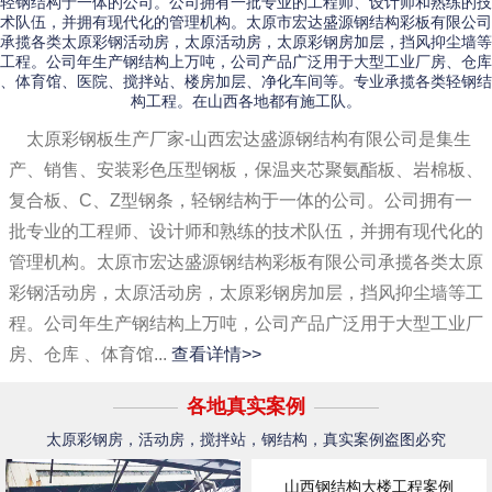
轻钢结构于一体的公司。公司拥有一批专业的工程师、设计师和熟练的技
术队伍，并拥有现代化的管理机构。太原市宏达盛源钢结构彩板有限公司
承揽各类太原彩钢活动房，太原活动房，太原彩钢房加层，挡风抑尘墙等
工程。公司年生产钢结构上万吨，公司产品广泛用于大型工业厂房、仓库
、体育馆、医院、搅拌站、楼房加层、净化车间等。专业承揽各类轻钢结
构工程。在山西各地都有施工队。
太原彩钢板生产厂家-山西宏达盛源钢结构有限公司是集生
产、销售、安装彩色压型钢板，保温夹芯聚氨酯板、岩棉板、
复合板、C、Z型钢条，轻钢结构于一体的公司。公司拥有一
批专业的工程师、设计师和熟练的技术队伍，并拥有现代化的
管理机构。太原市宏达盛源钢结构彩板有限公司承揽各类太原
彩钢活动房，太原活动房，太原彩钢房加层，挡风抑尘墙等工
程。公司年生产钢结构上万吨，公司产品广泛用于大型工业厂
房、仓库 、体育馆...
查看详情>>
各地真实案例
太原彩钢房，活动房，搅拌站，钢结构，真实案例盗图必究
山西钢结构大楼工程案例