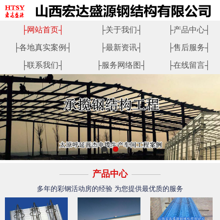
├
网站首页
┤
├
关于我们
┤
├
产品中心
┤
├
各地真实案例
┤
├
最新资讯
┤
├
售后服务
┤
├
联系我们
┤
├
服务网络图
┤
├
在线留言
┤
产品中心
多年的彩钢活动房的经验 为您提供最优质的服务