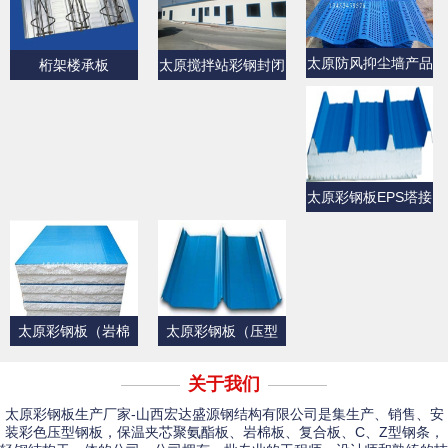
太原防风抑尘墙产品
桁架楼承板
太原搅拌站彩钢封闭
展示
产品展示
太原彩钢板EPS塔接
式夹芯屋面板
太原彩钢板（岩棉
太原彩钢板（压型
板）
板）产品展示一
关于我们
太原彩钢板生产厂家-山西宏达盛源钢结构有限公司是集生产、销售、安
装彩色压型钢板，保温夹芯聚氨酯板、岩棉板、复合板、C、Z型钢条，