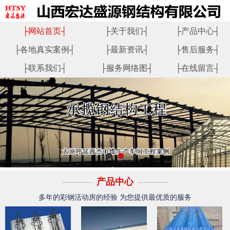
├
网站首页
┤
├
关于我们
┤
├
产品中心
┤
├
各地真实案例
┤
├
最新资讯
┤
├
售后服务
┤
├
联系我们
┤
├
服务网络图
┤
├
在线留言
┤
产品中心
多年的彩钢活动房的经验 为您提供最优质的服务