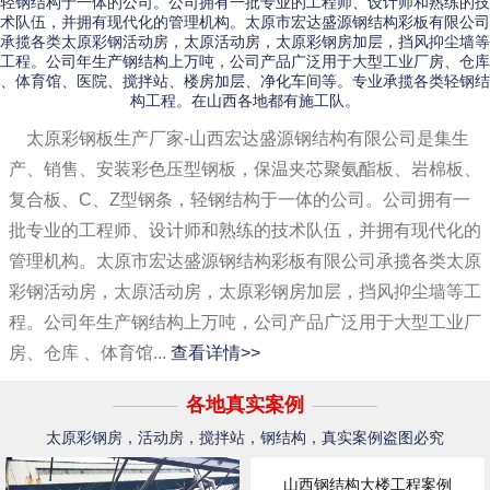
轻钢结构于一体的公司。公司拥有一批专业的工程师、设计师和熟练的技
术队伍，并拥有现代化的管理机构。太原市宏达盛源钢结构彩板有限公司
承揽各类太原彩钢活动房，太原活动房，太原彩钢房加层，挡风抑尘墙等
工程。公司年生产钢结构上万吨，公司产品广泛用于大型工业厂房、仓库
、体育馆、医院、搅拌站、楼房加层、净化车间等。专业承揽各类轻钢结
构工程。在山西各地都有施工队。
太原彩钢板生产厂家-山西宏达盛源钢结构有限公司是集生
产、销售、安装彩色压型钢板，保温夹芯聚氨酯板、岩棉板、
复合板、C、Z型钢条，轻钢结构于一体的公司。公司拥有一
批专业的工程师、设计师和熟练的技术队伍，并拥有现代化的
管理机构。太原市宏达盛源钢结构彩板有限公司承揽各类太原
彩钢活动房，太原活动房，太原彩钢房加层，挡风抑尘墙等工
程。公司年生产钢结构上万吨，公司产品广泛用于大型工业厂
房、仓库 、体育馆...
查看详情>>
各地真实案例
太原彩钢房，活动房，搅拌站，钢结构，真实案例盗图必究
山西钢结构大楼工程案例