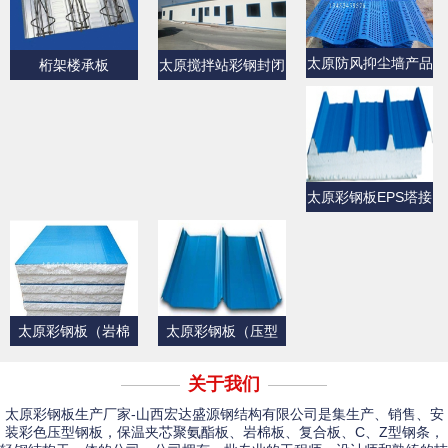
太原防风抑尘墙产品
桁架楼承板
太原搅拌站彩钢封闭
展示
产品展示
太原彩钢板EPS塔接
式夹芯屋面板
太原彩钢板（岩棉
太原彩钢板（压型
板）
板）产品展示一
关于我们
太原彩钢板生产厂家-山西宏达盛源钢结构有限公司是集生产、销售、安
装彩色压型钢板，保温夹芯聚氨酯板、岩棉板、复合板、C、Z型钢条，