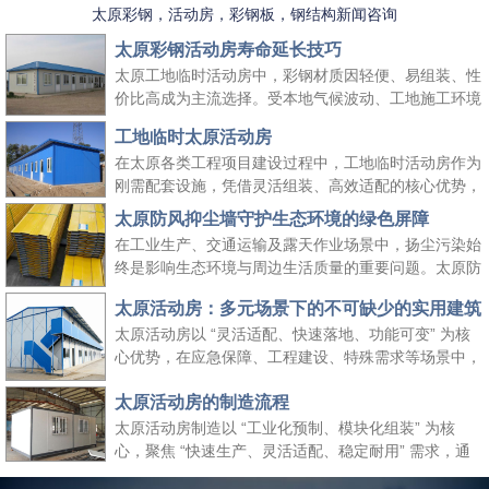
太原彩钢，活动房，彩钢板，钢结构新闻咨询
太原彩钢活动房寿命延长技巧
太原工地临时活动房中，彩钢材质因轻便、易组装、性
价比高成为主流选择。受本地气候波动、工地施工环境
复杂等因素影响，彩钢活动房的使用寿命易受损耗。掌
工地临时太原活动房
握科学的养护方法，既能延长其使用周期、降低工地周
在太原各类工程项目建设过程中，工地临时活动房作为
转成本，又能保障太原工地临时活动房的使用安全，适
刚需配套设施，凭借灵活组装、高效适配的核心优势，
配长期施工场景需求。
成为保障施工团队生活与工作的重要空间载体。它既能
太原防风抑尘墙守护生态环境的绿色屏障
快速响应工地临时空间需求，又能适配太原本地气候与
在工业生产、交通运输及露天作业场景中，扬尘污染始
施工场景特点，为工程项目顺利推进提供坚实支撑，同
终是影响生态环境与周边生活质量的重要问题。太原防
时契合绿色施工、高效管控的行业理念。
风抑尘墙作为一种高效、经济的扬尘治理设施，凭借科
太原活动房：多元场景下的不可缺少的实用建筑
学的结构设计与实用性能，成为各行各业管控扬尘、践
太原活动房以 “灵活适配、快速落地、功能可变” 为核
行绿色发展理念的关键选择，为生态保护与生产安全筑
心优势，在应急保障、工程建设、特殊需求等场景中，
起双重防线。
成为传统建筑难以替代的关键存在。太原活动房不仅解
太原活动房的制造流程
决了 “临时使用” 的便捷性需求，更填补了传统建筑在
时效性、灵活性与经济性上的空白，是现代社会应对多
太原活动房制造以 “工业化预制、模块化组装” 为核
元需求的重要建筑补充。
心，聚焦 “快速生产、灵活适配、稳定耐用” 需求，通
过标准化流程把控各环节，确保成品满足临时办公、居