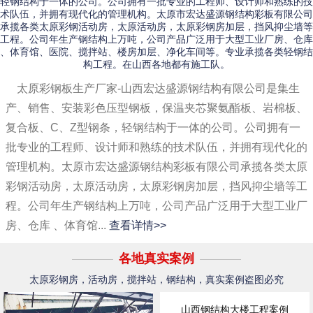
轻钢结构于一体的公司。公司拥有一批专业的工程师、设计师和熟练的技
术队伍，并拥有现代化的管理机构。太原市宏达盛源钢结构彩板有限公司
承揽各类太原彩钢活动房，太原活动房，太原彩钢房加层，挡风抑尘墙等
工程。公司年生产钢结构上万吨，公司产品广泛用于大型工业厂房、仓库
、体育馆、医院、搅拌站、楼房加层、净化车间等。专业承揽各类轻钢结
构工程。在山西各地都有施工队。
太原彩钢板生产厂家-山西宏达盛源钢结构有限公司是集生
产、销售、安装彩色压型钢板，保温夹芯聚氨酯板、岩棉板、
复合板、C、Z型钢条，轻钢结构于一体的公司。公司拥有一
批专业的工程师、设计师和熟练的技术队伍，并拥有现代化的
管理机构。太原市宏达盛源钢结构彩板有限公司承揽各类太原
彩钢活动房，太原活动房，太原彩钢房加层，挡风抑尘墙等工
程。公司年生产钢结构上万吨，公司产品广泛用于大型工业厂
房、仓库 、体育馆...
查看详情>>
各地真实案例
太原彩钢房，活动房，搅拌站，钢结构，真实案例盗图必究
山西钢结构大楼工程案例