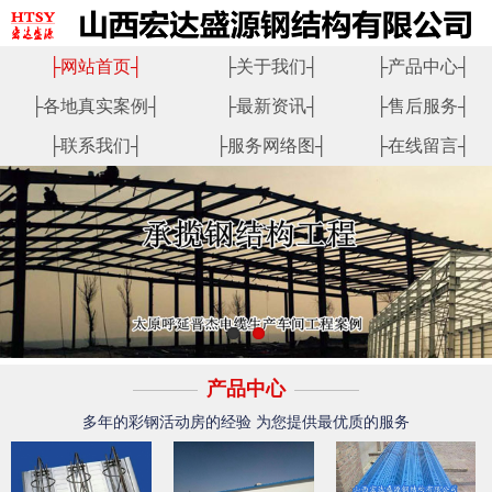
├
网站首页
┤
├
关于我们
┤
├
产品中心
┤
├
各地真实案例
┤
├
最新资讯
┤
├
售后服务
┤
├
联系我们
┤
├
服务网络图
┤
├
在线留言
┤
产品中心
多年的彩钢活动房的经验 为您提供最优质的服务