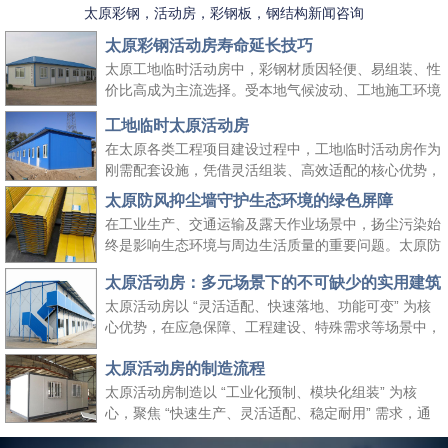
太原彩钢，活动房，彩钢板，钢结构新闻咨询
太原彩钢活动房寿命延长技巧
太原工地临时活动房中，彩钢材质因轻便、易组装、性
价比高成为主流选择。受本地气候波动、工地施工环境
复杂等因素影响，彩钢活动房的使用寿命易受损耗。掌
工地临时太原活动房
握科学的养护方法，既能延长其使用周期、降低工地周
在太原各类工程项目建设过程中，工地临时活动房作为
转成本，又能保障太原工地临时活动房的使用安全，适
刚需配套设施，凭借灵活组装、高效适配的核心优势，
配长期施工场景需求。
成为保障施工团队生活与工作的重要空间载体。它既能
太原防风抑尘墙守护生态环境的绿色屏障
快速响应工地临时空间需求，又能适配太原本地气候与
在工业生产、交通运输及露天作业场景中，扬尘污染始
施工场景特点，为工程项目顺利推进提供坚实支撑，同
终是影响生态环境与周边生活质量的重要问题。太原防
时契合绿色施工、高效管控的行业理念。
风抑尘墙作为一种高效、经济的扬尘治理设施，凭借科
太原活动房：多元场景下的不可缺少的实用建筑
学的结构设计与实用性能，成为各行各业管控扬尘、践
太原活动房以 “灵活适配、快速落地、功能可变” 为核
行绿色发展理念的关键选择，为生态保护与生产安全筑
心优势，在应急保障、工程建设、特殊需求等场景中，
起双重防线。
成为传统建筑难以替代的关键存在。太原活动房不仅解
太原活动房的制造流程
决了 “临时使用” 的便捷性需求，更填补了传统建筑在
时效性、灵活性与经济性上的空白，是现代社会应对多
太原活动房制造以 “工业化预制、模块化组装” 为核
元需求的重要建筑补充。
心，聚焦 “快速生产、灵活适配、稳定耐用” 需求，通
过标准化流程把控各环节，确保成品满足临时办公、居