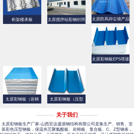
太原防风抑尘墙产品
桁架楼承板
太原搅拌站彩钢封闭
展示
产品展示
太原彩钢板EPS塔接
式夹芯屋面板
太原彩钢板（岩棉
太原彩钢板（压型
板）
板）产品展示一
关于我们
太原彩钢板生产厂家-山西宏达盛源钢结构有限公司是集生产、销售、安
装彩色压型钢板，保温夹芯聚氨酯板、岩棉板、复合板、C、Z型钢条，