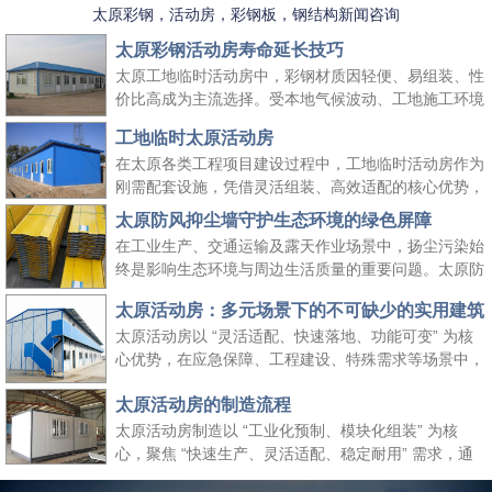
太原彩钢，活动房，彩钢板，钢结构新闻咨询
太原彩钢活动房寿命延长技巧
太原工地临时活动房中，彩钢材质因轻便、易组装、性
价比高成为主流选择。受本地气候波动、工地施工环境
复杂等因素影响，彩钢活动房的使用寿命易受损耗。掌
工地临时太原活动房
握科学的养护方法，既能延长其使用周期、降低工地周
在太原各类工程项目建设过程中，工地临时活动房作为
转成本，又能保障太原工地临时活动房的使用安全，适
刚需配套设施，凭借灵活组装、高效适配的核心优势，
配长期施工场景需求。
成为保障施工团队生活与工作的重要空间载体。它既能
太原防风抑尘墙守护生态环境的绿色屏障
快速响应工地临时空间需求，又能适配太原本地气候与
在工业生产、交通运输及露天作业场景中，扬尘污染始
施工场景特点，为工程项目顺利推进提供坚实支撑，同
终是影响生态环境与周边生活质量的重要问题。太原防
时契合绿色施工、高效管控的行业理念。
风抑尘墙作为一种高效、经济的扬尘治理设施，凭借科
太原活动房：多元场景下的不可缺少的实用建筑
学的结构设计与实用性能，成为各行各业管控扬尘、践
太原活动房以 “灵活适配、快速落地、功能可变” 为核
行绿色发展理念的关键选择，为生态保护与生产安全筑
心优势，在应急保障、工程建设、特殊需求等场景中，
起双重防线。
成为传统建筑难以替代的关键存在。太原活动房不仅解
太原活动房的制造流程
决了 “临时使用” 的便捷性需求，更填补了传统建筑在
时效性、灵活性与经济性上的空白，是现代社会应对多
太原活动房制造以 “工业化预制、模块化组装” 为核
元需求的重要建筑补充。
心，聚焦 “快速生产、灵活适配、稳定耐用” 需求，通
过标准化流程把控各环节，确保成品满足临时办公、居