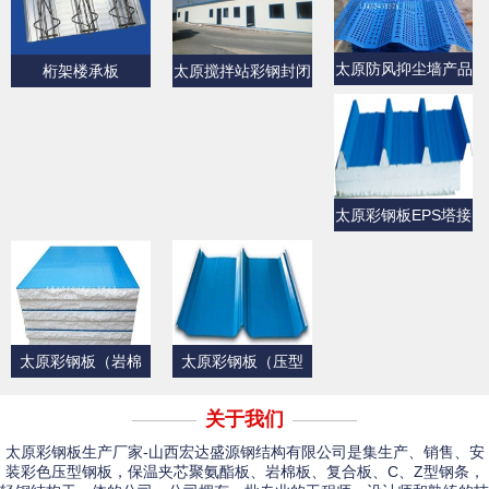
太原防风抑尘墙产品
桁架楼承板
太原搅拌站彩钢封闭
展示
产品展示
太原彩钢板EPS塔接
式夹芯屋面板
太原彩钢板（岩棉
太原彩钢板（压型
板）
板）产品展示一
关于我们
太原彩钢板生产厂家-山西宏达盛源钢结构有限公司是集生产、销售、安
装彩色压型钢板，保温夹芯聚氨酯板、岩棉板、复合板、C、Z型钢条，