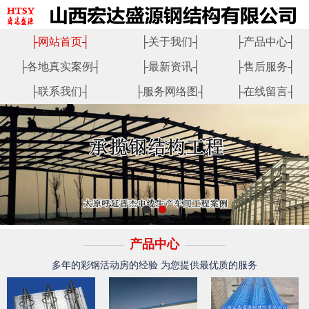
├
网站首页
┤
├
关于我们
┤
├
产品中心
┤
├
各地真实案例
┤
├
最新资讯
┤
├
售后服务
┤
├
联系我们
┤
├
服务网络图
┤
├
在线留言
┤
产品中心
多年的彩钢活动房的经验 为您提供最优质的服务