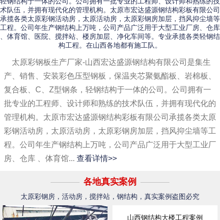
轻钢结构于一体的公司。公司拥有一批专业的工程师、设计师和熟练的技
术队伍，并拥有现代化的管理机构。太原市宏达盛源钢结构彩板有限公司
承揽各类太原彩钢活动房，太原活动房，太原彩钢房加层，挡风抑尘墙等
工程。公司年生产钢结构上万吨，公司产品广泛用于大型工业厂房、仓库
、体育馆、医院、搅拌站、楼房加层、净化车间等。专业承揽各类轻钢结
构工程。在山西各地都有施工队。
太原彩钢板生产厂家-山西宏达盛源钢结构有限公司是集生
产、销售、安装彩色压型钢板，保温夹芯聚氨酯板、岩棉板、
复合板、C、Z型钢条，轻钢结构于一体的公司。公司拥有一
批专业的工程师、设计师和熟练的技术队伍，并拥有现代化的
管理机构。太原市宏达盛源钢结构彩板有限公司承揽各类太原
彩钢活动房，太原活动房，太原彩钢房加层，挡风抑尘墙等工
程。公司年生产钢结构上万吨，公司产品广泛用于大型工业厂
房、仓库 、体育馆...
查看详情>>
各地真实案例
太原彩钢房，活动房，搅拌站，钢结构，真实案例盗图必究
山西钢结构大楼工程案例