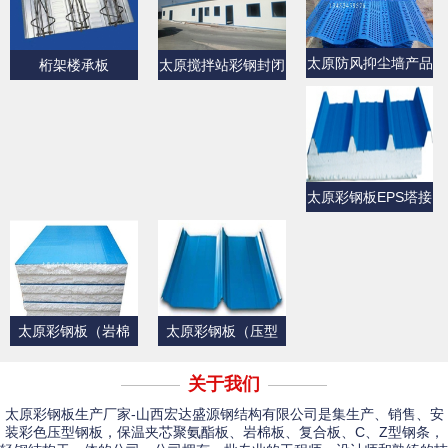
太原防风抑尘墙产品
桁架楼承板
太原搅拌站彩钢封闭
展示
产品展示
太原彩钢板EPS塔接
式夹芯屋面板
太原彩钢板（岩棉
太原彩钢板（压型
板）
板）产品展示一
关于我们
太原彩钢板生产厂家-山西宏达盛源钢结构有限公司是集生产、销售、安
装彩色压型钢板，保温夹芯聚氨酯板、岩棉板、复合板、C、Z型钢条，