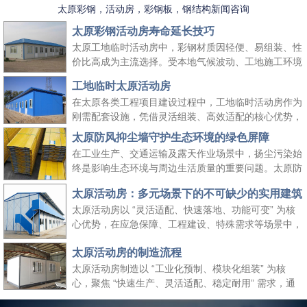
太原彩钢，活动房，彩钢板，钢结构新闻咨询
太原彩钢活动房寿命延长技巧
太原工地临时活动房中，彩钢材质因轻便、易组装、性
价比高成为主流选择。受本地气候波动、工地施工环境
复杂等因素影响，彩钢活动房的使用寿命易受损耗。掌
工地临时太原活动房
握科学的养护方法，既能延长其使用周期、降低工地周
在太原各类工程项目建设过程中，工地临时活动房作为
转成本，又能保障太原工地临时活动房的使用安全，适
刚需配套设施，凭借灵活组装、高效适配的核心优势，
配长期施工场景需求。
成为保障施工团队生活与工作的重要空间载体。它既能
太原防风抑尘墙守护生态环境的绿色屏障
快速响应工地临时空间需求，又能适配太原本地气候与
在工业生产、交通运输及露天作业场景中，扬尘污染始
施工场景特点，为工程项目顺利推进提供坚实支撑，同
终是影响生态环境与周边生活质量的重要问题。太原防
时契合绿色施工、高效管控的行业理念。
风抑尘墙作为一种高效、经济的扬尘治理设施，凭借科
太原活动房：多元场景下的不可缺少的实用建筑
学的结构设计与实用性能，成为各行各业管控扬尘、践
太原活动房以 “灵活适配、快速落地、功能可变” 为核
行绿色发展理念的关键选择，为生态保护与生产安全筑
心优势，在应急保障、工程建设、特殊需求等场景中，
起双重防线。
成为传统建筑难以替代的关键存在。太原活动房不仅解
太原活动房的制造流程
决了 “临时使用” 的便捷性需求，更填补了传统建筑在
时效性、灵活性与经济性上的空白，是现代社会应对多
太原活动房制造以 “工业化预制、模块化组装” 为核
元需求的重要建筑补充。
心，聚焦 “快速生产、灵活适配、稳定耐用” 需求，通
过标准化流程把控各环节，确保成品满足临时办公、居