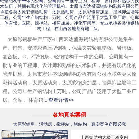
轻钢结构于一体的公司。公司拥有一批专业的工程师、设计师和熟练的技
术队伍，并拥有现代化的管理机构。太原市宏达盛源钢结构彩板有限公司
承揽各类太原彩钢活动房，太原活动房，太原彩钢房加层，挡风抑尘墙等
工程。公司年生产钢结构上万吨，公司产品广泛用于大型工业厂房、仓库
、体育馆、医院、搅拌站、楼房加层、净化车间等。专业承揽各类轻钢结
构工程。在山西各地都有施工队。
太原彩钢板生产厂家-山西宏达盛源钢结构有限公司是集生
产、销售、安装彩色压型钢板，保温夹芯聚氨酯板、岩棉板、
复合板、C、Z型钢条，轻钢结构于一体的公司。公司拥有一
批专业的工程师、设计师和熟练的技术队伍，并拥有现代化的
管理机构。太原市宏达盛源钢结构彩板有限公司承揽各类太原
彩钢活动房，太原活动房，太原彩钢房加层，挡风抑尘墙等工
程。公司年生产钢结构上万吨，公司产品广泛用于大型工业厂
房、仓库 、体育馆...
查看详情>>
各地真实案例
太原彩钢房，活动房，搅拌站，钢结构，真实案例盗图必究
山西钢结构大楼工程案例