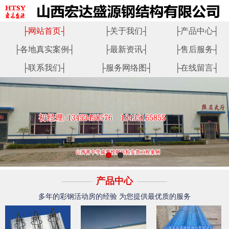
├
网站首页
┤
├
关于我们
┤
├
产品中心
┤
├
各地真实案例
┤
├
最新资讯
┤
├
售后服务
┤
├
联系我们
┤
├
服务网络图
┤
├
在线留言
┤
产品中心
多年的彩钢活动房的经验 为您提供最优质的服务