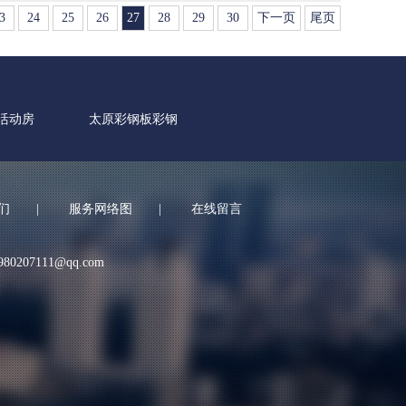
3
24
25
26
27
28
29
30
下一页
尾页
活动房
太原彩钢板彩钢
们
|
服务网络图
|
在线留言
980207111@qq.com