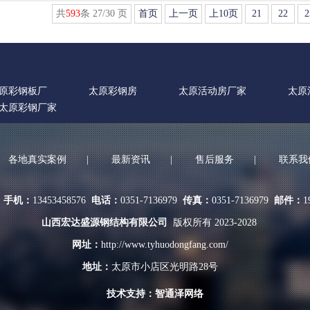
共
593
条 27/30 页
首页
上一页
上10页
21
22
2
原彩钢板厂
太原彩钢房
太原活动房厂家
太原
太原彩钢厂家
各地真实案例
|
最新资讯
|
售后服务
|
联系我
理
手机：
13453458576
电话：
0351-7136979
传真：
0351-7136979
邮件：
1
山西宏达盛源钢结构有限公司
版权所有 2023-2028
网址：
http://www.tyhuodongfang.com/
地址：
太原市小店区光明路28号
技术支持：
智通泽网络