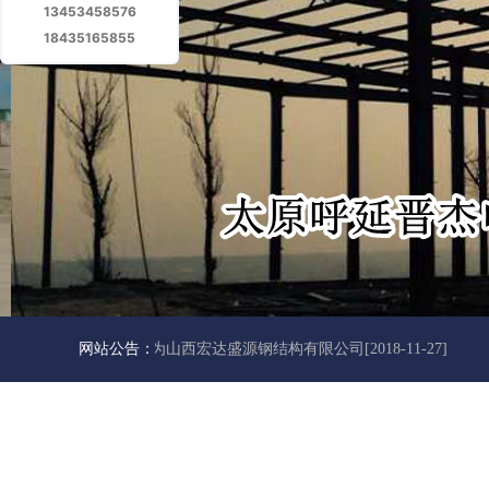
13453458576
18435165855
鑫源活动房厂家更名为山西宏达盛源钢结构有限公司
网站公告：
[2018-11-27]