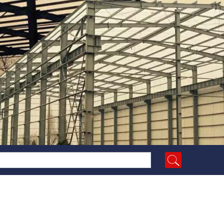
9]
太原鑫源活动房厂家更名为山西宏达盛源钢结构有限公司
[2018