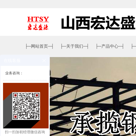
├─
网站首页
─┤
├─
关于我们
─┤
├─
产品中心
─┤
├
在线客服
业务咨询：
扫一扫加初经理微信咨询