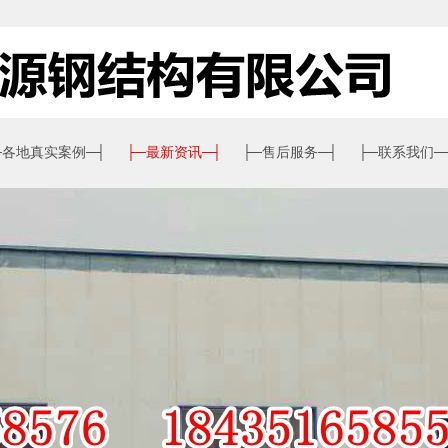
─
各地真实案例
─┤
├─
最新资讯
─┤
├─
售后服务
─┤
├─
联系我们
─