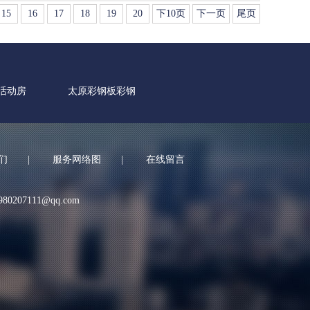
15
16
17
18
19
20
下10页
下一页
尾页
活动房
太原彩钢板彩钢
们
|
服务网络图
|
在线留言
980207111@qq.com