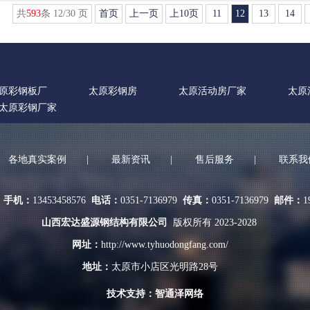
共
593
条 12/30 页
首页
上一页
上10页
11
12
13
14
原彩钢板厂
太原彩钢房
太原活动房厂家
太原
太原彩钢厂家
各地真实案例
|
最新资讯
|
售后服务
|
联系我
理
手机：
13453458576
电话：
0351-7136979
传真：
0351-7136979
邮件：
1
山西宏达盛源钢结构有限公司
版权所有 2023-2028
网址：
http://www.tyhuodongfang.com/
地址：
太原市小店区光明路28号
技术支持：
智通泽网络