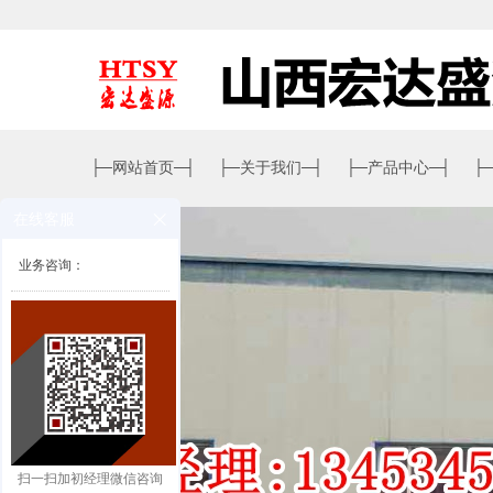
├─
网站首页
─┤
├─
关于我们
─┤
├─
产品中心
─┤
├
在线客服
业务咨询：
扫一扫加初经理微信咨询