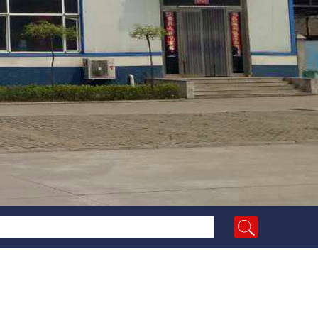
-09]
太原鑫源活动房厂家更名为山西宏达盛源钢结构有限公司
[20