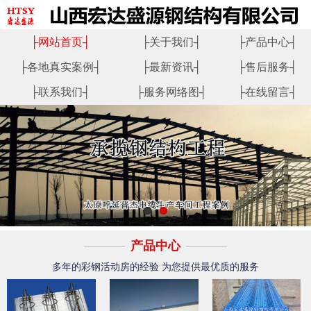
├
网站首页
┤
├
关于我们
┤
├
产品中心
┤
├
各地真实案例
┤
├
最新资讯
┤
├
售后服务
┤
├
联系我们
┤
├
服务网络图
┤
├
在线留言
┤
产品中心
多年的彩钢活动房的经验 为您提供最优质的服务