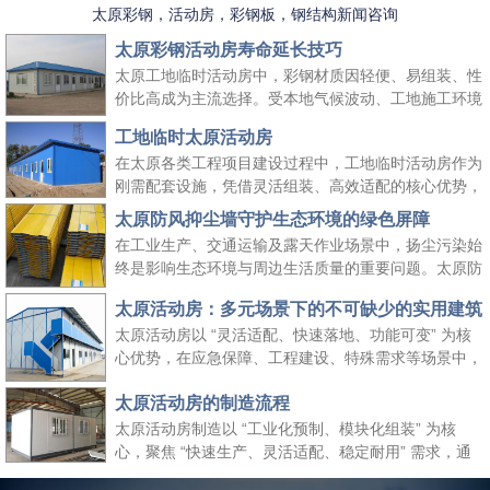
太原彩钢，活动房，彩钢板，钢结构新闻咨询
太原彩钢活动房寿命延长技巧
太原工地临时活动房中，彩钢材质因轻便、易组装、性
价比高成为主流选择。受本地气候波动、工地施工环境
复杂等因素影响，彩钢活动房的使用寿命易受损耗。掌
工地临时太原活动房
握科学的养护方法，既能延长其使用周期、降低工地周
在太原各类工程项目建设过程中，工地临时活动房作为
转成本，又能保障太原工地临时活动房的使用安全，适
刚需配套设施，凭借灵活组装、高效适配的核心优势，
配长期施工场景需求。
成为保障施工团队生活与工作的重要空间载体。它既能
太原防风抑尘墙守护生态环境的绿色屏障
快速响应工地临时空间需求，又能适配太原本地气候与
在工业生产、交通运输及露天作业场景中，扬尘污染始
施工场景特点，为工程项目顺利推进提供坚实支撑，同
终是影响生态环境与周边生活质量的重要问题。太原防
时契合绿色施工、高效管控的行业理念。
风抑尘墙作为一种高效、经济的扬尘治理设施，凭借科
太原活动房：多元场景下的不可缺少的实用建筑
学的结构设计与实用性能，成为各行各业管控扬尘、践
太原活动房以 “灵活适配、快速落地、功能可变” 为核
行绿色发展理念的关键选择，为生态保护与生产安全筑
心优势，在应急保障、工程建设、特殊需求等场景中，
起双重防线。
成为传统建筑难以替代的关键存在。太原活动房不仅解
太原活动房的制造流程
决了 “临时使用” 的便捷性需求，更填补了传统建筑在
时效性、灵活性与经济性上的空白，是现代社会应对多
太原活动房制造以 “工业化预制、模块化组装” 为核
元需求的重要建筑补充。
心，聚焦 “快速生产、灵活适配、稳定耐用” 需求，通
过标准化流程把控各环节，确保成品满足临时办公、居