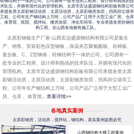
轻钢结构于一体的公司。公司拥有一批专业的工程师、设计师和熟练的技
术队伍，并拥有现代化的管理机构。太原市宏达盛源钢结构彩板有限公司
承揽各类太原彩钢活动房，太原活动房，太原彩钢房加层，挡风抑尘墙等
工程。公司年生产钢结构上万吨，公司产品广泛用于大型工业厂房、仓库
、体育馆、医院、搅拌站、楼房加层、净化车间等。专业承揽各类轻钢结
构工程。在山西各地都有施工队。
太原彩钢板生产厂家-山西宏达盛源钢结构有限公司是集生
产、销售、安装彩色压型钢板，保温夹芯聚氨酯板、岩棉板、
复合板、C、Z型钢条，轻钢结构于一体的公司。公司拥有一
批专业的工程师、设计师和熟练的技术队伍，并拥有现代化的
管理机构。太原市宏达盛源钢结构彩板有限公司承揽各类太原
彩钢活动房，太原活动房，太原彩钢房加层，挡风抑尘墙等工
程。公司年生产钢结构上万吨，公司产品广泛用于大型工业厂
房、仓库 、体育馆...
查看详情>>
各地真实案例
太原彩钢房，活动房，搅拌站，钢结构，真实案例盗图必究
山西钢结构大楼工程案例