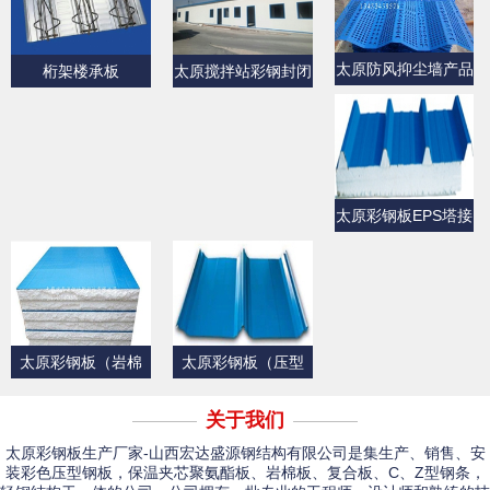
太原防风抑尘墙产品
桁架楼承板
太原搅拌站彩钢封闭
展示
产品展示
太原彩钢板EPS塔接
式夹芯屋面板
太原彩钢板（岩棉
太原彩钢板（压型
板）
板）产品展示一
关于我们
太原彩钢板生产厂家-山西宏达盛源钢结构有限公司是集生产、销售、安
装彩色压型钢板，保温夹芯聚氨酯板、岩棉板、复合板、C、Z型钢条，